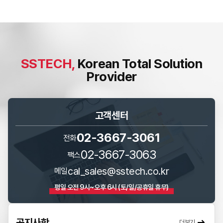
SSTECH,
Korean Total Solution
Provider
고객센터
02-3667-3061
전화
02-3667-3063
팩스
cal_sales@sstech.co.kr
메일
평일 오전 9시~오후 6시 (토/일/공휴일 휴무)
공지사항
더보기